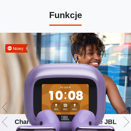
Funkcje
Nowy
Charakterystyczne brzmienie JBL
Sound w jakości Hi-Res