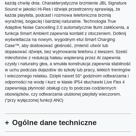
każdą chwilę dnia. Charakterystyczne brzmienie JBL Signature
Sound w jakości Hi-Res i dźwięk przestrzenny sprawiają, że
każda playlista, podcast i rozmowa telefoniczna brzmią
wyraźniej, bogaciej i bardziej naturalnie. Technologia True
Adaptive Noise Cancelling 2.0 automatycznie tłumi zakłócenia, a
funkcja Smart Ambient zapewnia kontakt z otoczeniem. Dotknij
wyświetlacza na nowym, wygodnym etui Smart Charging
Case™, aby dostosować głośność, zmienić utwór lub
dopasować dźwięk, bez wyjmowania telefonu z kieszeni. Sześć
mikrofonów z redukcją hałasu wspieraną przez AI zapewnia
czysty i naturalny głos, a smukła konstrukcja zapewnia stabilność
w uchu podczas dojazdów do szkoły lub pracy, lekkich treningów
i wieczornego relaksu. Dzięki nawet 50* godzinom odtwarzania i
odporności na wodę i kurz w klasie IP54 słuchawki Live Flex 4
zapewniają płynność obsługi czy to podczas codziennych
obowiązków, czy odtwarzania ulubionej playlisty wieczorem.
(*przy wyłączonej funkcji ANC)
Ogólne dane techniczne