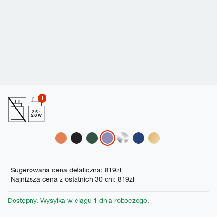
2.5 -
5.0 W
Variations
Promotions
Sugerowana cena detaliczna: 819zł
Najniższa cena z ostatnich 30 dni: 819zł
Dostępny. Wysyłka w ciągu 1 dnia roboczego.