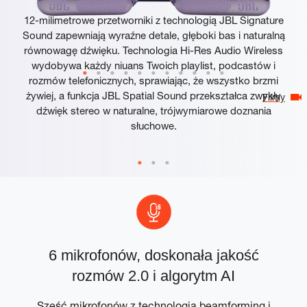
12-milimetrowe przetworniki z technologią JBL Signature
Sound zapewniają wyraźne detale, głęboki bas i naturalną
równowagę dźwięku. Technologia Hi-Res Audio Wireless
wydobywa każdy niuans Twoich playlist, podcastów i
rozmów telefonicznych, sprawiając, że wszystko brzmi
żywiej, a funkcja JBL Spatial Sound przekształca zwykły
Filmy
dźwięk stereo w naturalne, trójwymiarowe doznania
słuchowe.
6 mikrofonów, doskonała jakość
rozmów 2.0 i algorytm AI
i
Sześć mikrofonów z technologią beamforming i