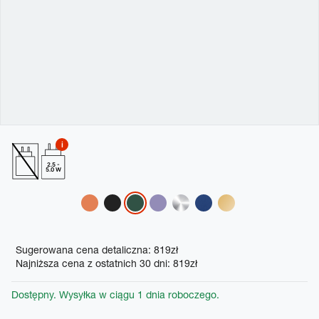
2.5 -
5.0 W
Variations
Promotions
Sugerowana cena detaliczna: 819zł
Najniższa cena z ostatnich 30 dni: 819zł
Dostępny. Wysyłka w ciągu 1 dnia roboczego.