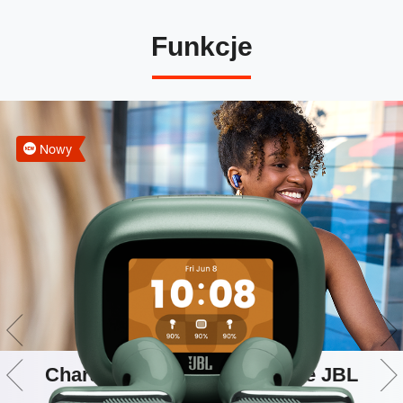
Funkcje
Nowy
Charakterystyczne brzmienie JBL
Sound w jakości Hi-Res