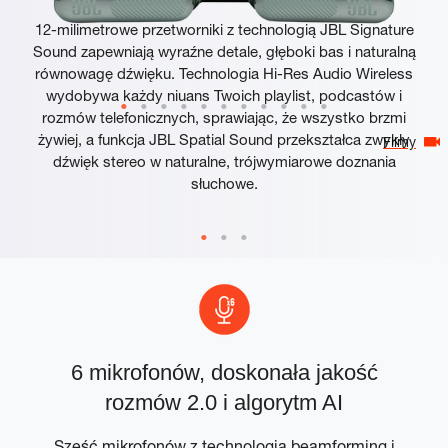
12-milimetrowe przetworniki z technologią JBL Signature
Sound zapewniają wyraźne detale, głęboki bas i naturalną
równowagę dźwięku. Technologia Hi-Res Audio Wireless
wydobywa każdy niuans Twoich playlist, podcastów i
rozmów telefonicznych, sprawiając, że wszystko brzmi
żywiej, a funkcja JBL Spatial Sound przekształca zwykły
Filmy
dźwięk stereo w naturalne, trójwymiarowe doznania
słuchowe.
6 mikrofonów, doskonała jakość
rozmów 2.0 i algorytm AI
i
Sześć mikrofonów z technologią beamforming i