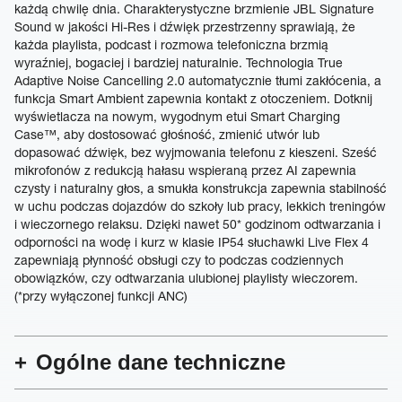
każdą chwilę dnia. Charakterystyczne brzmienie JBL Signature
Sound w jakości Hi-Res i dźwięk przestrzenny sprawiają, że
każda playlista, podcast i rozmowa telefoniczna brzmią
wyraźniej, bogaciej i bardziej naturalnie. Technologia True
Adaptive Noise Cancelling 2.0 automatycznie tłumi zakłócenia, a
funkcja Smart Ambient zapewnia kontakt z otoczeniem. Dotknij
wyświetlacza na nowym, wygodnym etui Smart Charging
Case™, aby dostosować głośność, zmienić utwór lub
dopasować dźwięk, bez wyjmowania telefonu z kieszeni. Sześć
mikrofonów z redukcją hałasu wspieraną przez AI zapewnia
czysty i naturalny głos, a smukła konstrukcja zapewnia stabilność
w uchu podczas dojazdów do szkoły lub pracy, lekkich treningów
i wieczornego relaksu. Dzięki nawet 50* godzinom odtwarzania i
odporności na wodę i kurz w klasie IP54 słuchawki Live Flex 4
zapewniają płynność obsługi czy to podczas codziennych
obowiązków, czy odtwarzania ulubionej playlisty wieczorem.
(*przy wyłączonej funkcji ANC)
Ogólne dane techniczne