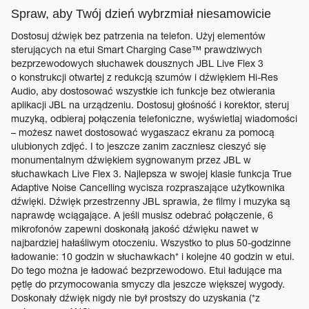
Spraw, aby Twój dzień wybrzmiał niesamowicie
Dostosuj dźwięk bez patrzenia na telefon. Użyj elementów
sterujących na etui Smart Charging Case™ prawdziwych
bezprzewodowych słuchawek dousznych JBL Live Flex 3
o konstrukcji otwartej z redukcją szumów i dźwiękiem Hi-Res
Audio, aby dostosować wszystkie ich funkcje bez otwierania
aplikacji JBL na urządzeniu. Dostosuj głośność i korektor, steruj
muzyką, odbieraj połączenia telefoniczne, wyświetlaj wiadomości
– możesz nawet dostosować wygaszacz ekranu za pomocą
ulubionych zdjęć. I to jeszcze zanim zaczniesz cieszyć się
monumentalnym dźwiękiem sygnowanym przez JBL w
słuchawkach Live Flex 3. Najlepsza w swojej klasie funkcja True
Adaptive Noise Cancelling wycisza rozpraszające użytkownika
dźwięki. Dźwięk przestrzenny JBL sprawia, że filmy i muzyka są
naprawdę wciągające. A jeśli musisz odebrać połączenie, 6
mikrofonów zapewni doskonałą jakość dźwięku nawet w
najbardziej hałaśliwym otoczeniu. Wszystko to plus 50-godzinne
ładowanie: 10 godzin w słuchawkach* i kolejne 40 godzin w etui.
Do tego można je ładować bezprzewodowo. Etui ładujące ma
pętlę do przymocowania smyczy dla jeszcze większej wygody.
Doskonały dźwięk nigdy nie był prostszy do uzyskania (*z