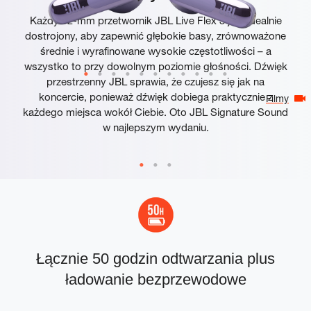
Każdy 12-mm przetwornik JBL Live Flex 3 jest idealnie
dostrojony, aby zapewnić głębokie basy, zrównoważone
średnie i wyrafinowane wysokie częstotliwości – a
wszystko to przy dowolnym poziomie głośności. Dźwięk
przestrzenny JBL sprawia, że czujesz się jak na
koncercie, ponieważ dźwięk dobiega praktycznie z
Filmy
każdego miejsca wokół Ciebie. Oto JBL Signature Sound
w najlepszym wydaniu.
Łącznie 50 godzin odtwarzania plus
ładowanie bezprzewodowe
p