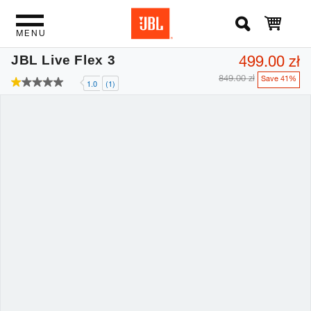
MENU
499.00 zł
JBL Live Flex 3
849.00 zł
Save 41%
1.0
(1)