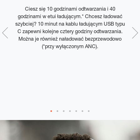
Ciesz się 10 godzinami odtwarzania i 40
godzinami w etui ładującym.* Chcesz ładować
w
,
szybciej? 10 minut na kablu ładującym USB typu
bie
C zapewni kolejne cztery godziny odtwarzania.
e
Można je również naładować bezprzewodowo
i
(*przy wyłączonym ANC).
k