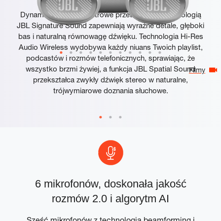
Dynamiczne 10-milimetrowe przetworniki z technologią
JBL Signature Sound zapewniają wyraźne detale, głęboki
bas i naturalną równowagę dźwięku. Technologia Hi-Res
Audio Wireless wydobywa każdy niuans Twoich playlist,
podcastów i rozmów telefonicznych, sprawiając, że
wszystko brzmi żywiej, a funkcja JBL Spatial Sound
Filmy
przekształca zwykły dźwięk stereo w naturalne,
trójwymiarowe doznania słuchowe.
6 mikrofonów, doskonała jakość
rozmów 2.0 i algorytm AI
i
Sześć mikrofonów z technologią beamforming i