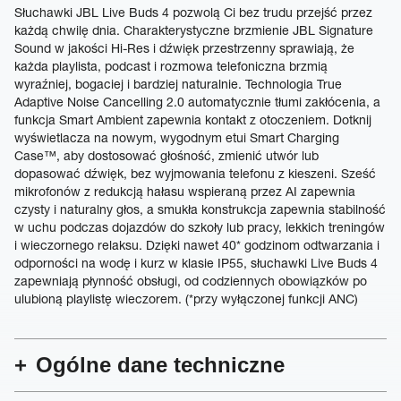
Słuchawki JBL Live Buds 4 pozwolą Ci bez trudu przejść przez
każdą chwilę dnia. Charakterystyczne brzmienie JBL Signature
Sound w jakości Hi-Res i dźwięk przestrzenny sprawiają, że
każda playlista, podcast i rozmowa telefoniczna brzmią
wyraźniej, bogaciej i bardziej naturalnie. Technologia True
Adaptive Noise Cancelling 2.0 automatycznie tłumi zakłócenia, a
funkcja Smart Ambient zapewnia kontakt z otoczeniem. Dotknij
wyświetlacza na nowym, wygodnym etui Smart Charging
Case™, aby dostosować głośność, zmienić utwór lub
dopasować dźwięk, bez wyjmowania telefonu z kieszeni. Sześć
mikrofonów z redukcją hałasu wspieraną przez AI zapewnia
czysty i naturalny głos, a smukła konstrukcja zapewnia stabilność
w uchu podczas dojazdów do szkoły lub pracy, lekkich treningów
i wieczornego relaksu. Dzięki nawet 40* godzinom odtwarzania i
odporności na wodę i kurz w klasie IP55, słuchawki Live Buds 4
zapewniają płynność obsługi, od codziennych obowiązków po
ulubioną playlistę wieczorem. (*przy wyłączonej funkcji ANC)
Ogólne dane techniczne