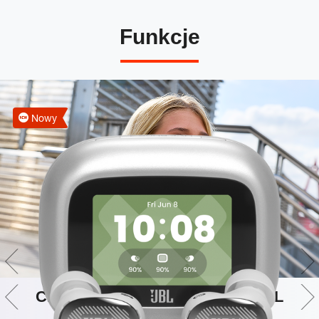
Funkcje
Nowy
Charakterystyczne brzmienie JBL
Sound w jakości Hi-Res