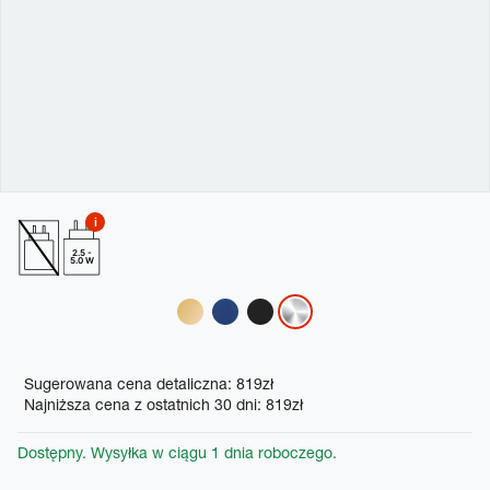
2.5 -
5.0 W
Variations
Promotions
Sugerowana cena detaliczna: 819zł
Najniższa cena z ostatnich 30 dni: 819zł
Dostępny. Wysyłka w ciągu 1 dnia roboczego.