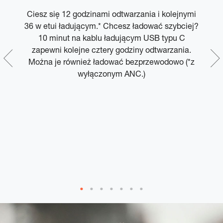
Ciesz się 12 godzinami odtwarzania i kolejnymi
36 w etui ładującym.* Chcesz ładować szybciej?
w
,
10 minut na kablu ładującym USB typu C
bie
zapewni kolejne cztery godziny odtwarzania.
z
e
Można je również ładować bezprzewodowo (*z
wyłączonym ANC.)
i
k