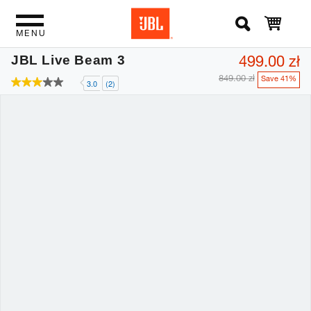
MENU
499.00 zł
JBL Live Beam 3
849.00 zł
Save 41%
3.0
(2)