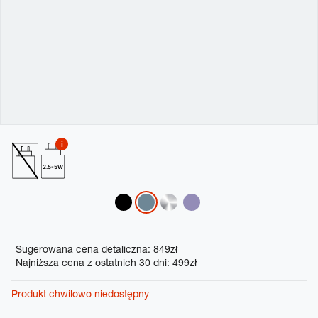
2.5-5W
Variations
Promotions
Sugerowana cena detaliczna: 849zł
Najniższa cena z ostatnich 30 dni: 499zł
Produkt chwilowo niedostępny