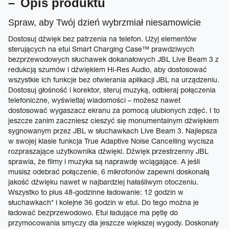
Opis produktu
Spraw, aby Twój dzień wybrzmiał niesamowicie
Dostosuj dźwięk bez patrzenia na telefon. Użyj elementów
sterujących na etui Smart Charging Case™ prawdziwych
bezprzewodowych słuchawek dokanałowych JBL Live Beam 3 z
redukcją szumów i dźwiękiem Hi-Res Audio, aby dostosować
wszystkie ich funkcje bez otwierania aplikacji JBL na urządzeniu.
Dostosuj głośność i korektor, steruj muzyką, odbieraj połączenia
telefoniczne, wyświetlaj wiadomości – możesz nawet
dostosować wygaszacz ekranu za pomocą ulubionych zdjęć. I to
jeszcze zanim zaczniesz cieszyć się monumentalnym dźwiękiem
sygnowanym przez JBL w słuchawkach Live Beam 3. Najlepsza
w swojej klasie funkcja True Adaptive Noise Cancelling wycisza
rozpraszające użytkownika dźwięki. Dźwięk przestrzenny JBL
sprawia, że filmy i muzyka są naprawdę wciągające. A jeśli
musisz odebrać połączenie, 6 mikrofonów zapewni doskonałą
jakość dźwięku nawet w najbardziej hałaśliwym otoczeniu.
Wszystko to plus 48-godzinne ładowanie: 12 godzin w
słuchawkach* i kolejne 36 godzin w etui. Do tego można je
ładować bezprzewodowo. Etui ładujące ma pętlę do
przymocowania smyczy dla jeszcze większej wygody. Doskonały