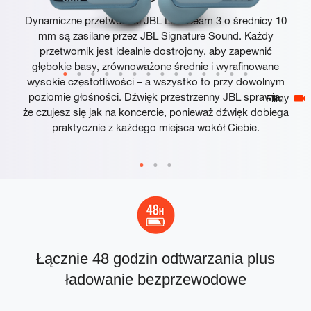
Dynamiczne przetworniki JBL Live Beam 3 o średnicy 10
mm są zasilane przez JBL Signature Sound. Każdy
przetwornik jest idealnie dostrojony, aby zapewnić
głębokie basy, zrównoważone średnie i wyrafinowane
wysokie częstotliwości – a wszystko to przy dowolnym
poziomie głośności. Dźwięk przestrzenny JBL sprawia,
Filmy
że czujesz się jak na koncercie, ponieważ dźwięk dobiega
praktycznie z każdego miejsca wokół Ciebie.
Łącznie 48 godzin odtwarzania plus
ładowanie bezprzewodowe
p