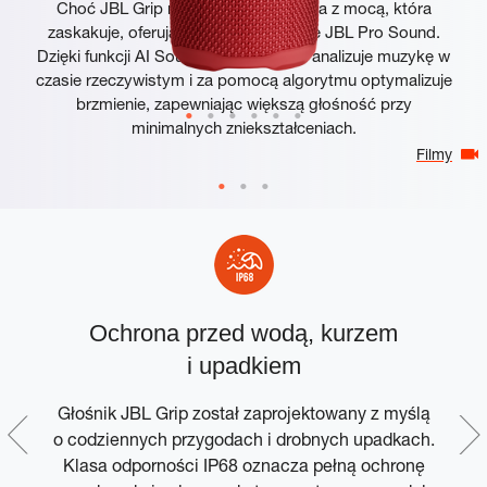
Choć JBL Grip mieści się w dłoni, gra z mocą, która
zaskakuje, oferując kultowe brzmienie JBL Pro Sound.
Dzięki funkcji AI Sound Boost głośnik analizuje muzykę w
czasie rzeczywistym i za pomocą algorytmu optymalizuje
brzmienie, zapewniając większą głośność przy
minimalnych zniekształceniach.
Filmy
z
Ochrona przed wodą, kurzem
em
i upadkiem
Głośnik JBL Grip został zaprojektowany z myślą
C
o codziennych przygodach i drobnych upadkach.
z
o
Klasa odporności IP68 oznacza pełną ochronę
e