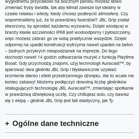
wygodnemu przyciskowi na bocznym panelu możesz łatwo
zmieniać tryby światła, tak aby klimat zawsze był idealny w
czasie relaksu i wtedy, kiedy chcesz podkręcić atmosferę. Czy
wspominaliśmy już, że to prawdziwy twardziel? JBL Grip został
stworzony, by sprostać każdemu wyzwaniu. Dzięki wiodącej w
branży klasie szczelności IP68 jest wodoodporny i pyłoszczelny,
więc możesz zabrać go ze sobą praktycznie wszędzie. Dzięki
odpornej na upadki konstrukcji wytrzyma nawet upadek na beton
– żadnych przykrych niespodzianek na imprezie. Do tego
dochodzi nawet 14 godzin odtwarzania muzyki z funkcją Playtime
Boost. Gdy przychodzą znajomi, użyj technologii Auracast™, by
sparować dwa głośniki JBL Grip i błyskawicznie uzyskać
brzmienie stereo i efekt przestrzennego dźwięku. Ale to wcale nie
koniec zabawy! Możemy podłączyć dowolną liczbę głośników
obsługujących technologię JBL Auracast™, zmieniając spotkanie
w prawdziwą dźwiękową ucztę. Czy chillujesz solo, czy bawisz
się z ekipą – głośnik JBL Grip jest tak elastyczny, jak Ty.
Ogólne dane techniczne