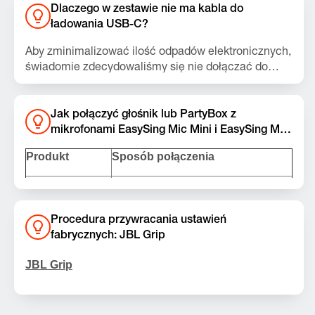
Dlaczego w zestawie nie ma kabla do
ładowania USB-C?
Aby zminimalizować ilość odpadów elektronicznych,
świadomie zdecydowaliśmy się nie dołączać do
zestawu kabla do ładowania.
Do ładowania urządzeń JBL można używać
dowolnego standardowego kabla USB-C, a także
Jak połączyć głośnik lub PartyBox z
zasilacza zgodnego ze standardem USB-C.
mikrofonami EasySing Mic Mini i EasySing Mic
Poprzednie produkty są już wyposażone w
Mini Duo?
zunifikowane kable USB-C, które można
Produkt
Sposób połączenia
wykorzystać w nowych urządzeniach. Tylko
urządzenia wymagające transmisji danych lub
1. Przytrzymaj przycisk „Play” na
dźwięku przez USB-C będą wyposażone w
głośniku Grip i podłącz klucz
odpowiedni kabel. W przypadku zgubienia tego kabla
sprzętowy do portu USB-C.
Procedura przywracania ustawień
można użyć zamiennika USB 2.0 typu C innego
fabrycznych: JBL Grip
2. Sygnał dźwiękowy potwierdzi
producenta.
Grip
nawiązanie połączenia.
JBL Grip
3. Połącz mikrofon „JBL EasySing
Uwaga:
Ta czynność spowoduje usunięcie wszystkich
Mic Mini” z telefonem przez
ustawień oraz danych Bluetooth z urządzenia. Po
Bluetooth.