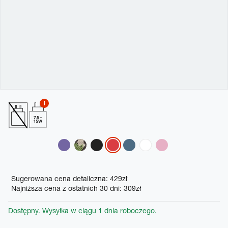
7.5 –
15W
Variations
Promotions
Sugerowana cena detaliczna: 429zł
Najniższa cena z ostatnich 30 dni: 309zł
Dostępny. Wysyłka w ciągu 1 dnia roboczego.