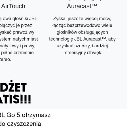
 AirTouch
Auracast™
ą dwa głośniki JBL
Zyskaj jeszcze więcej mocy,
ołączyć je przez
łącząc bezprzewodowo wiele
zyskać prawdziwy
głośników obsługujących
System natychmiast
technologię JBL Auracast™, aby
nały lewy i prawy,
uzyskać szerszy, bardziej
 pełne brzmienie
immersyjny dźwięk.
tereo.
DŻET
TIS!!!
BL Go 5 otrzymasz
do czyszczenia