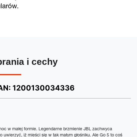
larów.
brania i cechy
AN:
1200130034336
 moc w małej formie. Legendarne brzmienie JBL zachwyca
o uwierzyć, iż mieści się w tak małym głośniku. Ale Go 5 to coś