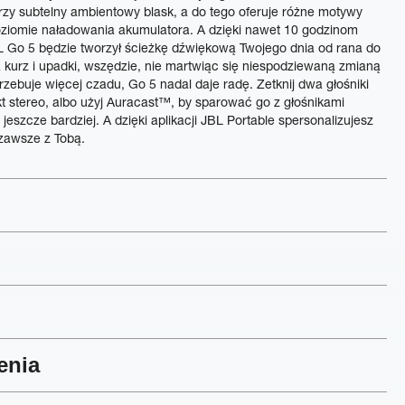
rzy subtelny ambientowy blask, a do tego oferuje różne motywy
poziomie naładowania akumulatora. A dzięki nawet 10 godzinom
BL Go 5 będzie tworzył ścieżkę dźwiękową Twojego dnia od rana do
na kurz i upadki, wszędzie, nie martwiąc się niespodziewaną zmianą
ebuje więcej czadu, Go 5 nadal daje radę. Zetknij dwa głośniki
kt stereo, albo użyj Auracast™, by sparować go z głośnikami
szcze bardziej. A dzięki aplikacji JBL Portable spersonalizujesz
 zawsze z Tobą.
enia