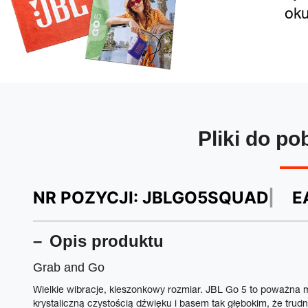
oku
Pliki do po
NR POZYCJI:
JBLGO5SQUAD
E
Opis produktu
Grab and Go
Wielkie wibracje, kieszonkowy rozmiar. JBL Go 5 to poważna
krystaliczną czystością dźwięku i basem tak głębokim, że trudn