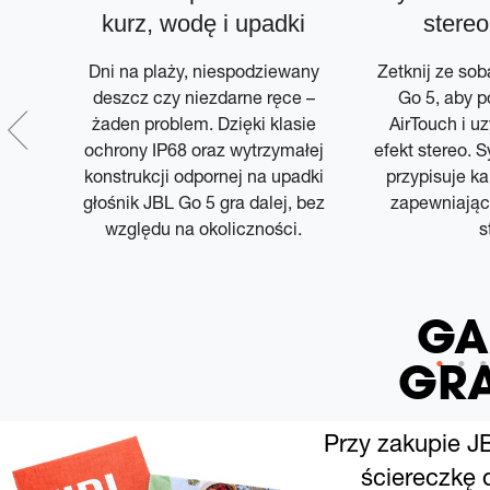
kurz, wodę i upadki
stereo
Dni na plaży, niespodziewany
Zetknij ze sob
deszcz czy niezdarne ręce –
Go 5, aby p
żaden problem. Dzięki klasie
AirTouch i u
 JBL
ochrony IP68 oraz wytrzymałej
efekt stereo. 
ność
konstrukcji odpornej na upadki
przypisuje ka
i od
głośnik JBL Go 5 gra dalej, bez
zapewniając
any
względu na okoliczności.
s
GA
GRA
Przy zakupie J
ściereczkę 