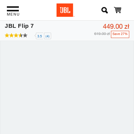
MENU
449.00 zł
JBL Flip 7
619.00 zł
Save 27%
3.5
(4)