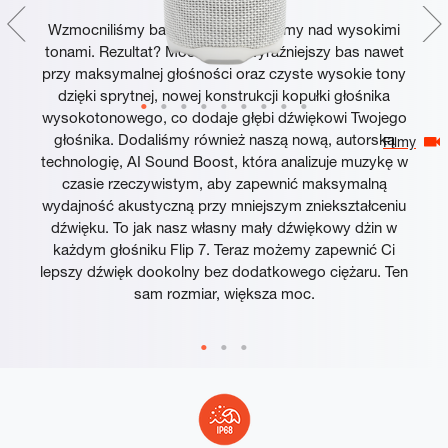
Wzmocniliśmy basy i popracowaliśmy nad wysokimi
tonami. Rezultat? Mocniejszy, wyraźniejszy bas nawet
przy maksymalnej głośności oraz czyste wysokie tony
dzięki sprytnej, nowej konstrukcji kopułki głośnika
wysokotonowego, co dodaje głębi dźwiękowi Twojego
głośnika. Dodaliśmy również naszą nową, autorską
Filmy
technologię, AI Sound Boost, która analizuje muzykę w
czasie rzeczywistym, aby zapewnić maksymalną
wydajność akustyczną przy mniejszym zniekształceniu
dźwięku. To jak nasz własny mały dźwiękowy dżin w
każdym głośniku Flip 7. Teraz możemy zapewnić Ci
lepszy dźwięk dookolny bez dodatkowego ciężaru. Ten
sam rozmiar, większa moc.