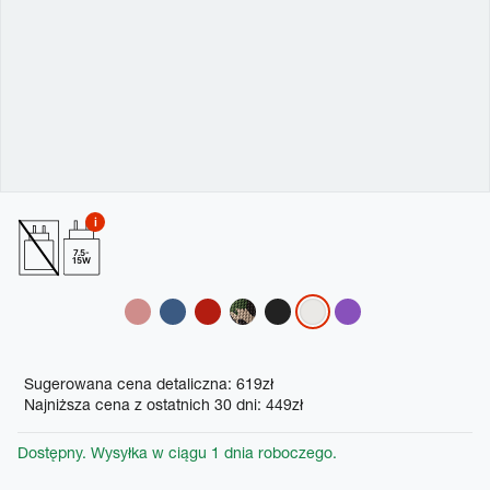
7.5-
15W
Variations
Promotions
Sugerowana cena detaliczna: 619zł
Najniższa cena z ostatnich 30 dni: 449zł
Dostępny. Wysyłka w ciągu 1 dnia roboczego.