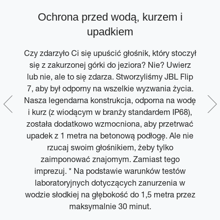
z
Ochrona przed wodą, kurzem i
em
upadkiem
Czy zdarzyło Ci się upuścić głośnik, który stoczył
się z zakurzonej górki do jeziora? Nie? Uwierz
o z
lub nie, ale to się zdarza. Stworzyliśmy JBL Flip
 z
7, aby był odporny na wszelkie wyzwania życia.
C
Nasza legendarna konstrukcja, odporna na wodę
i kurz (z wiodącym w branży standardem IP68),
m.
została dodatkowo wzmocniona, aby przetrwać
upadek z 1 metra na betonową podłogę. Ale nie
rzucaj swoim głośnikiem, żeby tylko
zaimponować znajomym. Zamiast tego
imprezuj. * Na podstawie warunków testów
laboratoryjnych dotyczących zanurzenia w
wodzie słodkiej na głębokość do 1,5 metra przez
maksymalnie 30 minut.