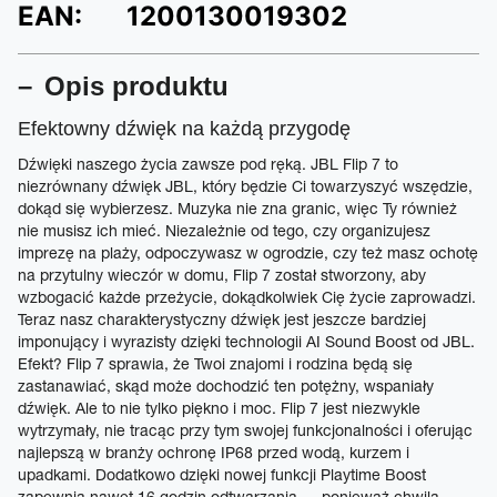
EAN:
1200130019302
Opis produktu
Efektowny dźwięk na każdą przygodę
Dźwięki naszego życia zawsze pod ręką. JBL Flip 7 to
niezrównany dźwięk JBL, który będzie Ci towarzyszyć wszędzie,
dokąd się wybierzesz. Muzyka nie zna granic, więc Ty również
nie musisz ich mieć. Niezależnie od tego, czy organizujesz
imprezę na plaży, odpoczywasz w ogrodzie, czy też masz ochotę
na przytulny wieczór w domu, Flip 7 został stworzony, aby
wzbogacić każde przeżycie, dokądkolwiek Cię życie zaprowadzi.
Teraz nasz charakterystyczny dźwięk jest jeszcze bardziej
imponujący i wyrazisty dzięki technologii AI Sound Boost od JBL.
Efekt? Flip 7 sprawia, że Twoi znajomi i rodzina będą się
zastanawiać, skąd może dochodzić ten potężny, wspaniały
dźwięk. Ale to nie tylko piękno i moc. Flip 7 jest niezwykle
wytrzymały, nie tracąc przy tym swojej funkcjonalności i oferując
najlepszą w branży ochronę IP68 przed wodą, kurzem i
upadkami. Dodatkowo dzięki nowej funkcji Playtime Boost
zapewnia nawet 16 godzin odtwarzania — ponieważ chwila