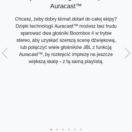
Auracast™
Chcesz, żeby dobry klimat dotarł do całej ekipy?
 i
Dzięki technologii Auracast™ możesz bez trudu
sparować dwa głośniki Boombox 4 w trybie
stereo, aby uzyskać szerszą scenę dźwiękową,
C
lub połączyć wiele głośników JBL z funkcją
Auracast™, by rozkręcić imprezę na jeszcze
większą skalę – z tą samą playlistą.
pr