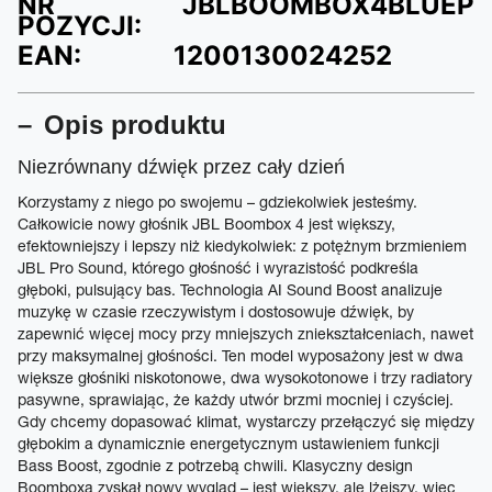
NR
JBLBOOMBOX4BLUEP
POZYCJI:
EAN:
1200130024252
Opis produktu
Niezrównany dźwięk przez cały dzień
Korzystamy z niego po swojemu – gdziekolwiek jesteśmy.
Całkowicie nowy głośnik JBL Boombox 4 jest większy,
efektowniejszy i lepszy niż kiedykolwiek: z potężnym brzmieniem
JBL Pro Sound, którego głośność i wyrazistość podkreśla
głęboki, pulsujący bas. Technologia AI Sound Boost analizuje
muzykę w czasie rzeczywistym i dostosowuje dźwięk, by
zapewnić więcej mocy przy mniejszych zniekształceniach, nawet
przy maksymalnej głośności. Ten model wyposażony jest w dwa
większe głośniki niskotonowe, dwa wysokotonowe i trzy radiatory
pasywne, sprawiając, że każdy utwór brzmi mocniej i czyściej.
Gdy chcemy dopasować klimat, wystarczy przełączyć się między
głębokim a dynamicznie energetycznym ustawieniem funkcji
Bass Boost, zgodnie z potrzebą chwili. Klasyczny design
Boomboxa zyskał nowy wygląd – jest większy, ale lżejszy, więc