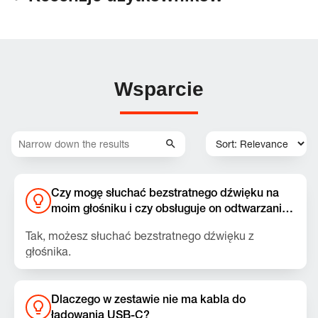
Wsparcie
Czy mogę słuchać bezstratnego dźwięku na
moim głośniku i czy obsługuje on odtwarzanie
muzyki przez USB z laptopów i tabletów?
Tak, możesz słuchać bezstratnego dźwięku z
głośnika.
Upewnij się, że zainstalowana jest najnowsza wersja
oprogramowania. Można je zaktualizować za
Dlaczego w zestawie nie ma kabla do
pomocą aplikacji JBL Portable.
ładowania USB-C?