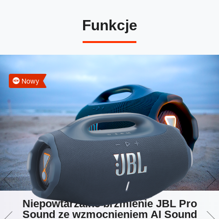
Funkcje
Nowy
Niepowtarzalne brzmienie JBL Pro
Sound ze wzmocnieniem AI Sound