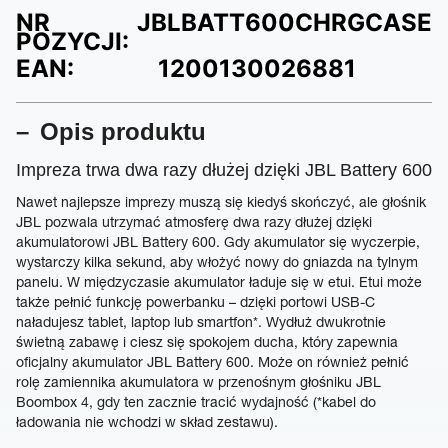
NR
JBLBATT600CHRGCASE
POZYCJI:
EAN:
1200130026881
Opis produktu
Impreza trwa dwa razy dłużej dzięki JBL Battery 600
Nawet najlepsze imprezy muszą się kiedyś skończyć, ale głośnik
JBL pozwala utrzymać atmosferę dwa razy dłużej dzięki
akumulatorowi JBL Battery 600. Gdy akumulator się wyczerpie,
wystarczy kilka sekund, aby włożyć nowy do gniazda na tylnym
panelu. W międzyczasie akumulator ładuje się w etui. Etui może
także pełnić funkcję powerbanku – dzięki portowi USB-C
naładujesz tablet, laptop lub smartfon*. Wydłuż dwukrotnie
świetną zabawę i ciesz się spokojem ducha, który zapewnia
oficjalny akumulator JBL Battery 600. Może on również pełnić
rolę zamiennika akumulatora w przenośnym głośniku JBL
Boombox 4, gdy ten zacznie tracić wydajność (*kabel do
ładowania nie wchodzi w skład zestawu).